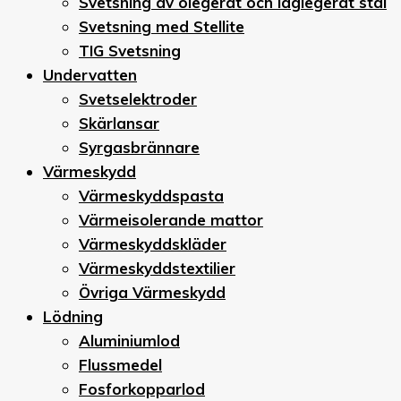
Svetsning av olegerat och låglegerat stål
Svetsning med Stellite
TIG Svetsning
Undervatten
Svetselektroder
Skärlansar
Syrgasbrännare
Värmeskydd
Värmeskyddspasta
Värmeisolerande mattor
Värmeskyddskläder
Värmeskyddstextilier
Övriga Värmeskydd
Lödning
Aluminiumlod
Flussmedel
Fosforkopparlod