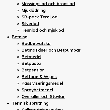
Mässingslod och bronslod
Mjuklödning
SB-pack TeroLod
Silverlod
Tennlod och mjuklod
Betning
Badbetvätska
Betmaskiner och Betpumpar
Betmedel
Betpasta
Betpenslar
Bettape & Wipes
Passiviseringsmedel
Spraybetmedel
Overaller och Stövlar
Termisk sprutning
Kallsprutningspulver