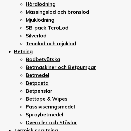
Hårdlödning
Mässingslod och bronslod
Mjuklödning
SB-pack TeroLod
Silverlod
Tennlod och mjuklod
Betning
Badbetvätska
Betmaskiner och Betpumpar
Betmedel
Betpasta
Betpenslar
Bettape & Wipes
Passiviseringsmedel
Spraybetmedel
Overaller och Stövlar
Termisk sprutning