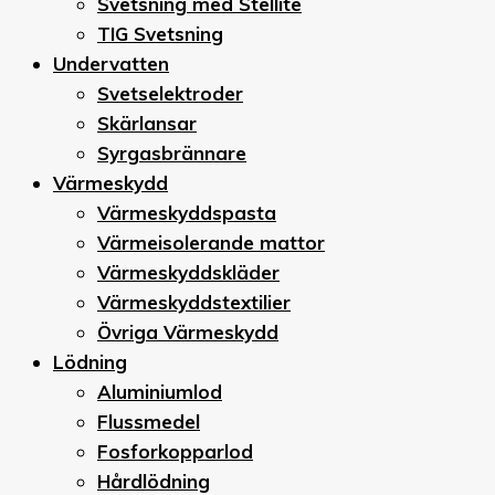
Svetsning med Stellite
TIG Svetsning
Undervatten
Svetselektroder
Skärlansar
Syrgasbrännare
Värmeskydd
Värmeskyddspasta
Värmeisolerande mattor
Värmeskyddskläder
Värmeskyddstextilier
Övriga Värmeskydd
Lödning
Aluminiumlod
Flussmedel
Fosforkopparlod
Hårdlödning