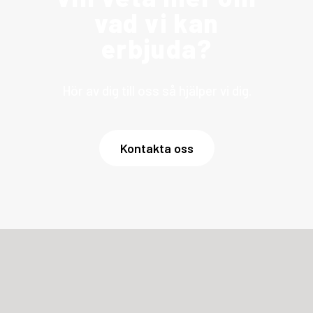
vad vi kan
erbjuda?
Hör av dig till oss så hjälper vi dig.
Kontakta oss