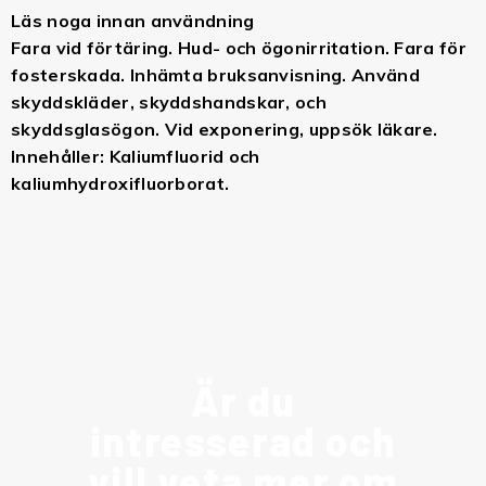
Läs noga innan användning
Fara vid förtäring. Hud- och ögonirritation. Fara för
fosterskada. Inhämta bruksanvisning. Använd
skyddskläder, skyddshandskar, och
skyddsglasögon. Vid exponering, uppsök läkare.
Innehåller: Kaliumfluorid och
kaliumhydroxifluorborat.
Är du
intresserad och
vill veta mer om