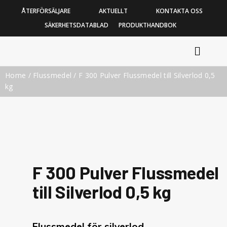
ÅTERFÖRSÄLJARE
AKTUELLT
KONTAKTA OSS
SÄKERHETSDATABLAD
PRODUKTHANDBOK
Home
/
Flussmedel
/ F 300 Pulver Flussmedel till Silverlod 0,5
kg
F 300 Pulver Flussmedel
till Silverlod 0,5 kg
Flussmedel för silverlod