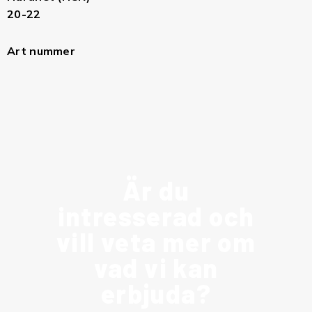
20-22
Art nummer
Är du
intresserad och
vill veta mer om
vad vi kan
erbjuda?