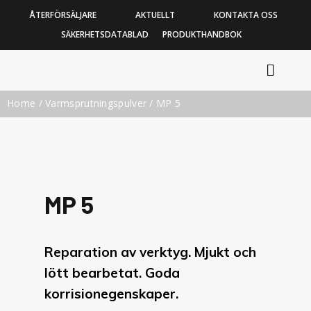
ÅTERFÖRSÄLJARE
AKTUELLT
KONTAKTA OSS
SÄKERHETSDATABLAD
PRODUKTHANDBOK
Home
/
Varmsprutningspulver
/ MP 5
MP 5
Reparation av verktyg. Mjukt och
lött bearbetat. Goda
korrisionegenskaper.