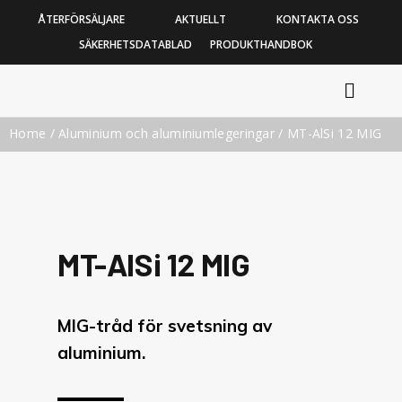
ÅTERFÖRSÄLJARE
AKTUELLT
KONTAKTA OSS
SÄKERHETSDATABLAD
PRODUKTHANDBOK
Home
/
Aluminium och aluminiumlegeringar
/ MT-AlSi 12 MIG
MT-AlSi 12 MIG
MIG-tråd för svetsning av
aluminium.