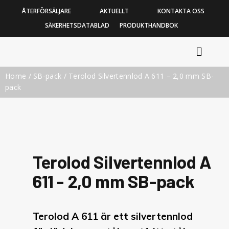
ÅTERFÖRSÄLJARE
AKTUELLT
KONTAKTA OSS
SÄKERHETSDATABLAD
PRODUKTHANDBOK
Home
/
SB-pack
/ Terolod Silvertennlod A 611 – 2,0 mm SB-
pack
Terolod Silvertennlod A
611 - 2,0 mm SB-pack
Terolod A 611 är ett silvertennlod