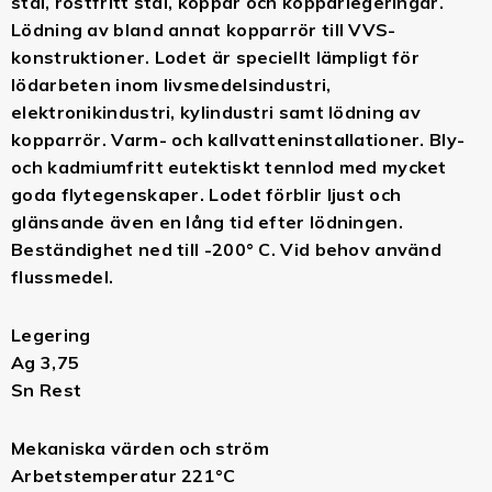
stål, rostfritt stål, koppar och kopparlegeringar.
Lödning av bland annat kopparrör till VVS-
konstruktioner. Lodet är speciellt lämpligt för
lödarbeten inom livsmedelsindustri,
elektronikindustri, kylindustri samt lödning av
kopparrör. Varm- och kallvatteninstallationer. Bly-
och kadmiumfritt eutektiskt tennlod med mycket
goda flytegenskaper. Lodet förblir ljust och
glänsande även en lång tid efter lödningen.
Beständighet ned till -200° C. Vid behov använd
flussmedel.
Legering
Ag 3,75
Sn Rest
Mekaniska värden och ström
Arbetstemperatur 221°C