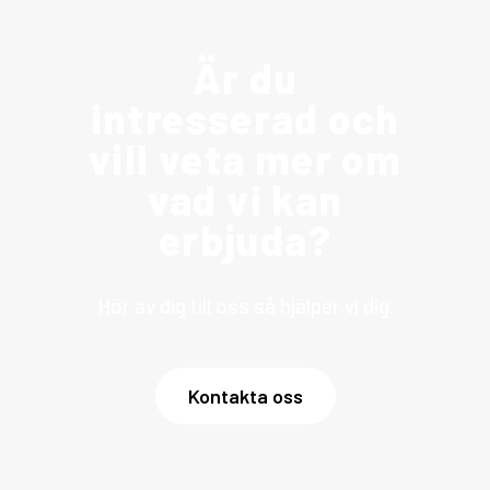
Är du
intresserad och
vill veta mer om
vad vi kan
erbjuda?
Hör av dig till oss så hjälper vi dig.
Kontakta oss