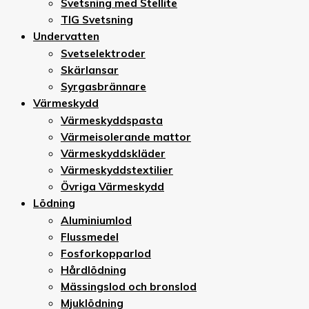
Svetsning med Stellite
TIG Svetsning
Undervatten
Svetselektroder
Skärlansar
Syrgasbrännare
Värmeskydd
Värmeskyddspasta
Värmeisolerande mattor
Värmeskyddskläder
Värmeskyddstextilier
Övriga Värmeskydd
Lödning
Aluminiumlod
Flussmedel
Fosforkopparlod
Hårdlödning
Mässingslod och bronslod
Mjuklödning