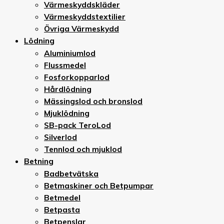
Värmeskyddskläder
Värmeskyddstextilier
Övriga Värmeskydd
Lödning
Aluminiumlod
Flussmedel
Fosforkopparlod
Hårdlödning
Mässingslod och bronslod
Mjuklödning
SB-pack TeroLod
Silverlod
Tennlod och mjuklod
Betning
Badbetvätska
Betmaskiner och Betpumpar
Betmedel
Betpasta
Betpenslar