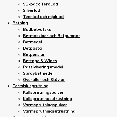
SB-pack TeroLod
Silverlod
Tennlod och mjuklod
Betning
Badbetvätska
Betmaskiner och Betpumpar
Betmedel
Betpasta
Betpenslar
Bettape & Wipes
Passiviseringsmedel
Spraybetmedel
Overaller och Stövlar
Termisk sprutning
Kallsprutningspulver
Kallsprutningsutrustning
Varmsprutningspulver
Varmsprutningsutrustning