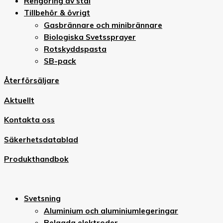
Rengöring av stål
Tillbehör & övrigt
Gasbrännare och minibrännare
Biologiska Svetssprayer
Rotskyddspasta
SB-pack
Återförsäljare
Aktuellt
Kontakta oss
Säkerhetsdatablad
Produkthandbok
Svetsning
Aluminium och aluminiumlegeringar
Belagda elektroder