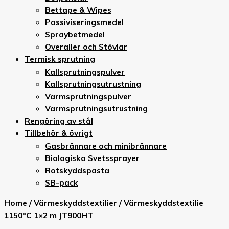
Bettape & Wipes
Passiviseringsmedel
Spraybetmedel
Overaller och Stövlar
Termisk sprutning
Kallsprutningspulver
Kallsprutningsutrustning
Varmsprutningspulver
Varmsprutningsutrustning
Rengöring av stål
Tillbehör & övrigt
Gasbrännare och minibrännare
Biologiska Svetssprayer
Rotskyddspasta
SB-pack
Home
/
Värmeskyddstextilier
/ Värmeskyddstextilie
1150°C 1×2 m JT900HT