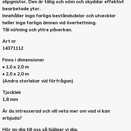
slipgnistor. Den är tålig och oöm och skyddar effektivt
bearbetade ytor.
Innehåller inga farliga beståndsdelar och utvecklar
heller inga farliga ämnen vid överhettning.
Tål nötning och yttre påverkan.
Art nr
14371112
Finns i dimensioner
• 1,0 x 2,0 m
• 2,0 x 2,0 m
(Andra storlekar vid förfrågan)
Tjocklek
1,8 mm
Är du intresserad och vill veta mer om vad vi kan
erbjuda?
Hör av dig till oss så hjälper vi dig.