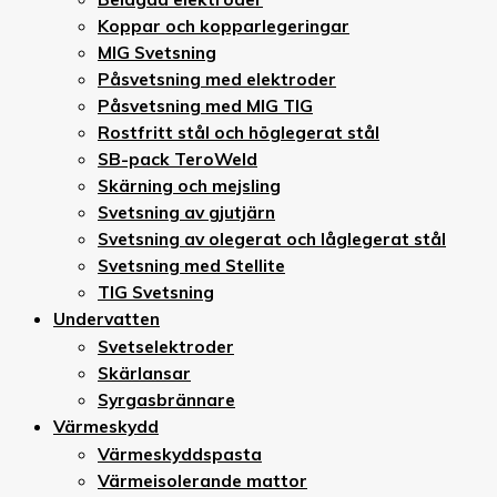
Koppar och kopparlegeringar
MIG Svetsning
Påsvetsning med elektroder
Påsvetsning med MIG TIG
Rostfritt stål och höglegerat stål
SB-pack TeroWeld
Skärning och mejsling
Svetsning av gjutjärn
Svetsning av olegerat och låglegerat stål
Svetsning med Stellite
TIG Svetsning
Undervatten
Svetselektroder
Skärlansar
Syrgasbrännare
Värmeskydd
Värmeskyddspasta
Värmeisolerande mattor